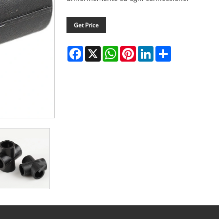
Get Price
Facebook
X
WhatsApp
Pinterest
LinkedIn
Share