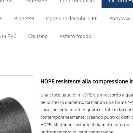
 in PVC
Pipe MPP
Tubo composito
Raccordi 
P
Pipe PPR
Ispezione dei tubi in PE
Portacavi 
 in PVC
Chiusino
Asfalto freddo
HDPE resistente alla compressione in
Una croce uguale in HDPE è un raccordo a quatt
dello stesso diametro, formando una forma "+".
cura consente a tutti e quattro i tubi di incont
contemporaneamente, creando punti di distribu
HDPE. Mantiene costante il diametro interno e 
uniformemente su ogni connessione.