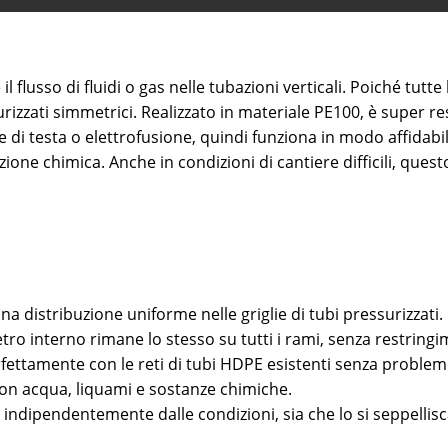
il flusso di fluidi o gas nelle tubazioni verticali. Poiché tut
izzati simmetrici. Realizzato in materiale PE100, è super res
e di testa o elettrofusione, quindi funziona in modo affidabil
zione chimica. Anche in condizioni di cantiere difficili, que
una distribuzione uniforme nelle griglie di tubi pressurizzati
tro interno rimane lo stesso su tutti i rami, senza restringi
rfettamente con le reti di tubi HDPE esistenti senza problem
con acqua, liquami e sostanze chimiche.
e indipendentemente dalle condizioni, sia che lo si seppellis