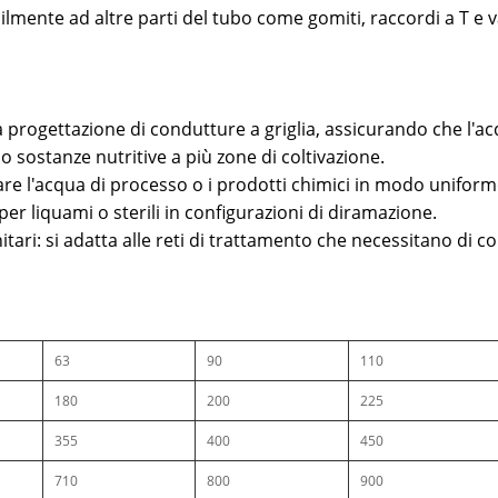
acilmente ad altre parti del tubo come gomiti, raccordi a T 
la progettazione di condutture a griglia, assicurando che 
 o sostanze nutritive a più zone di coltivazione.
gliare l'acqua di processo o i prodotti chimici in modo unifor
per liquami o sterili in configurazioni di diramazione.
nitari: si adatta alle reti di trattamento che necessitano di 
63
90
110
180
200
225
355
400
450
710
800
900