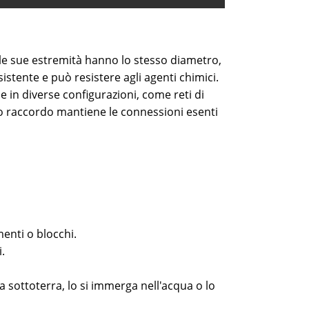
te le sue estremità hanno lo stesso diametro,
istente e può resistere agli agenti chimici.
e in diverse configurazioni, come reti di
sto raccordo mantiene le connessioni esenti
.
menti o blocchi.
i.
ca sottoterra, lo si immerga nell'acqua o lo