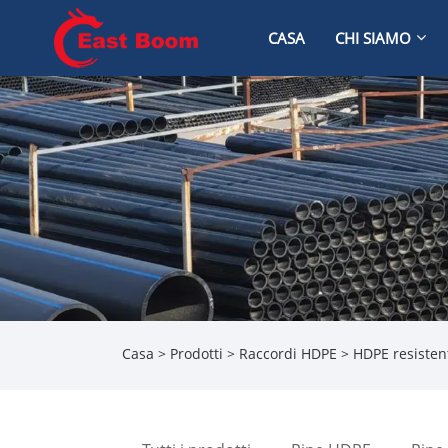
CASA
CHI SIAMO
Casa
>
Prodotti
>
Raccordi HDPE
> HDPE resistent