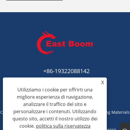
+86-19322088142
X
steven@eastboompipes.com
Utilizziamo i cookie per offrirti una
migliore esperienza di navigazione,
analizzare il traffico del sito e
personalizzare i contenuti. Utilizzando
Copyright © 2025 Hebei Xiong'an East Boom Engineering Materials
questo sito, accetti il ​​nostro utilizzo dei
Trade Co., Ltd. Tutti i diritti riservati.
cookie.
politica sulla riservatezza
Links
Sitemap
RSS
XML
politica sulla riservatezza