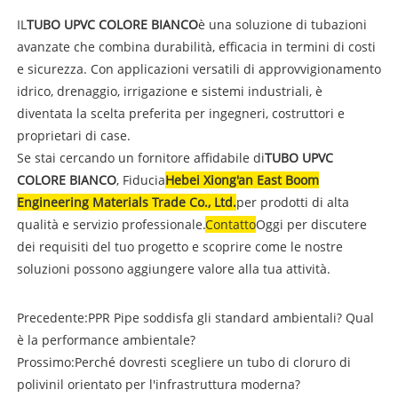
IL
TUBO UPVC COLORE BIANCO
è una soluzione di tubazioni
avanzate che combina durabilità, efficacia in termini di costi
e sicurezza. Con applicazioni versatili di approvvigionamento
idrico, drenaggio, irrigazione e sistemi industriali, è
diventata la scelta preferita per ingegneri, costruttori e
proprietari di case.
Se stai cercando un fornitore affidabile di
TUBO UPVC
COLORE BIANCO
, Fiducia
Hebei Xiong'an East Boom
Engineering Materials Trade Co., Ltd.
per prodotti di alta
qualità e servizio professionale.
Contatto
Oggi per discutere
dei requisiti del tuo progetto e scoprire come le nostre
soluzioni possono aggiungere valore alla tua attività.
Precedente:
PPR Pipe soddisfa gli standard ambientali? Qual
è la performance ambientale?
Prossimo:
Perché dovresti scegliere un tubo di cloruro di
polivinil orientato per l'infrastruttura moderna?