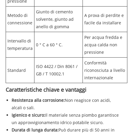
pressione
Giunto di cemento
Metodo di
A prova di perdite e
solvente, giunto ad
connessione
facile da installare
anello di gomma
Per acqua fredda e
Intervallo di
0 ° C a 60 ° C.
acqua calda non
temperatura
pressione
Conformità
ISO 4422 / Din 8061 /
Standard
riconosciuta a livello
GB / T 10002.1
internazionale
Caratteristiche chiave e vantaggi
Resistenza alla corrosione:
Non reagisce con acidi,
alcali o sali.
Igienico e sicuro:
Il materiale senza piombo garantisce
un approvvigionamento idrico potabile sicuro.
Durata di lunga durata:
Può durare più di 50 anni in