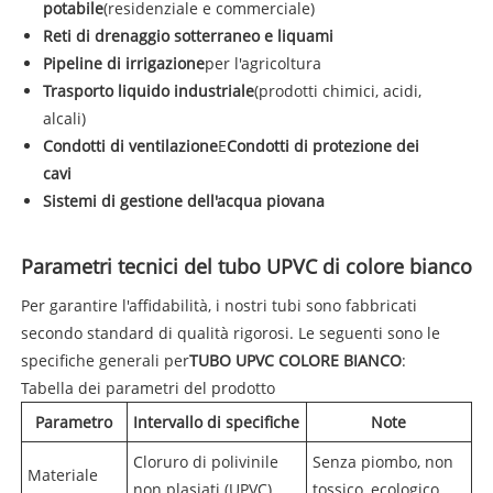
potabile
(residenziale e commerciale)
Reti di drenaggio sotterraneo e liquami
Pipeline di irrigazione
per l'agricoltura
Trasporto liquido industriale
(prodotti chimici, acidi,
alcali)
Condotti di ventilazione
E
Condotti di protezione dei
cavi
Sistemi di gestione dell'acqua piovana
Parametri tecnici del tubo UPVC di colore bianco
Per garantire l'affidabilità, i nostri tubi sono fabbricati
secondo standard di qualità rigorosi. Le seguenti sono le
specifiche generali per
TUBO UPVC COLORE BIANCO
:
Tabella dei parametri del prodotto
Parametro
Intervallo di specifiche
Note
Cloruro di polivinile
Senza piombo, non
Materiale
non plasiati (UPVC)
tossico, ecologico