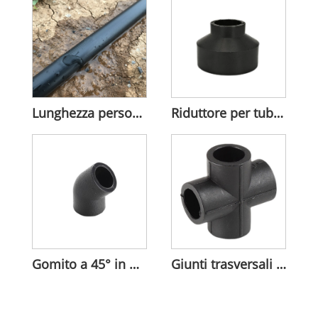
Lunghezza personalizzata del nastro per irrigazione a goccia incorporato in HDPE
Riduttore per tubi in HDPE resistente alla corrosione
Gomito a 45° in HDPE per la direzione del flusso
Giunti trasversali uguali in HDPE per il collegamento di tubi