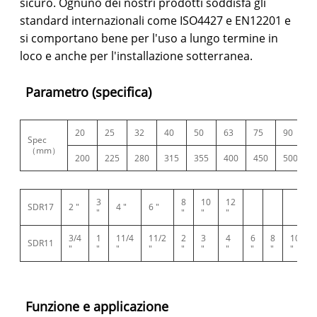
sicuro. Ognuno dei nostri prodotti soddisfa gli
standard internazionali come ISO4427 e EN12201 e
si comportano bene per l'uso a lungo termine in
loco e anche per l'installazione sotterranea.
Parametro (specifica)
20
25
32
40
50
63
75
90
Spec
（mm）
200
225
280
315
355
400
450
500
3
8
10
12
SDR17
2 "
4 "
6 "
"
"
"
"
3/4
1
11/4
11/2
2
3
4
6
8
10
SDR11
"
"
"
"
"
"
"
"
"
"
Funzione e applicazione